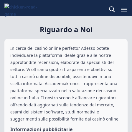
Riguardo a Noi
In cerca del casinò online perfetto? Adesso potete
individuare la piattaforma ideale grazie alle nostre
approfondite recensioni, elaborate da specialisti del
settore. Vi offriamo giudizi trasparenti e obiettivi su
tutti i casinò online disponibili, assistendovi in una
scelta informata. Accademiakronos – rappresenta una
piattaforma specializzata nella valutazione dei casinò
online in Italia. Il nostro scopo è affiancare i giocatori
offrendo dati aggiornati sulle tendenze del mercato,
esami dei sistemi software, studi normativi e
suggerimenti sulle possibilità fornite dai casinò online.
Informazioni pubblicitarie