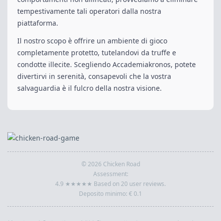
tempestivamente tali operatori dalla nostra
piattaforma.
Il nostro scopo è offrire un ambiente di gioco
completamente protetto, tutelandovi da truffe e
condotte illecite. Scegliendo Accademiakronos, potete
divertirvi in serenità, consapevoli che la vostra
salvaguardia è il fulcro della nostra visione.
© 2026 Chicken Road
Assessment:
4.9 ★★★★★ Based on 20 user reviews.
Deposito minimo: € 0.1